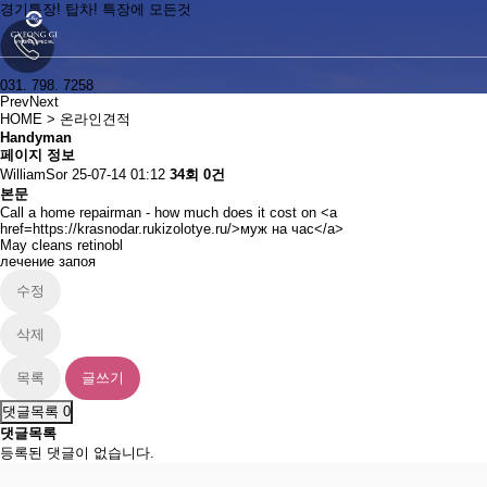
경기특장! 탑차! 특장에 모든것
031. 798. 7258
경기특장! 탑차! 특장에 모든것
Prev
Next
HOME
> 온라인견적
Handyman
페이지 정보
WilliamSor
25-07-14 01:12
34회
0건
031. 798. 7258
본문
Call a home repairman - how much does it cost on <a
href=https://krasnodar.rukizolotye.ru/>муж на час</a>
May cleans retinobl
лечение запоя
수정
삭제
목록
글쓰기
댓글목록
0
댓글목록
등록된 댓글이 없습니다.