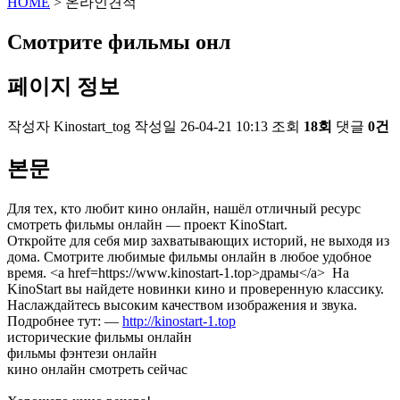
HOME
> 온라인견적
Смотрите фильмы онл
페이지 정보
작성자
Kinostart_tog
작성일
26-04-21 10:13
조회
18회
댓글
0건
본문
Для тех, кто любит кино онлайн, нашёл отличный ресурс
смотреть фильмы онлайн — проект KinoStart.
Откройте для себя мир захватывающих историй, не выходя из
дома. Смотрите любимые фильмы онлайн в любое удобное
время. <a href=https://www.kinostart-1.top>драмы</a> На
KinoStart вы найдете новинки кино и проверенную классику.
Наслаждайтесь высоким качеством изображения и звука.
Подробнее тут: —
http://kinostart-1.top
исторические фильмы онлайн
фильмы фэнтези онлайн
кино онлайн смотреть сейчас