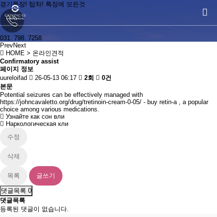
경기특장! 탑차! 특장에 모든것
031. 798. 7258
Prev
Next
경기특장! 탑차! 특장에 모든것
HOME
> 온라인견적
Confirmatory assist
페이지 정보
uureloifad
26-05-13 06:17
2회
0건
031. 798. 7258
본문
Potential seizures can be effectively managed with
https://johncavaletto.org/drug/tretinoin-cream-0-05/
- buy retin-a , a popular
choice among various medications.
Узнайте как сон вли
Наркологическая кли
수정
삭제
목록
글쓰기
댓글목록
0
댓글목록
등록된 댓글이 없습니다.