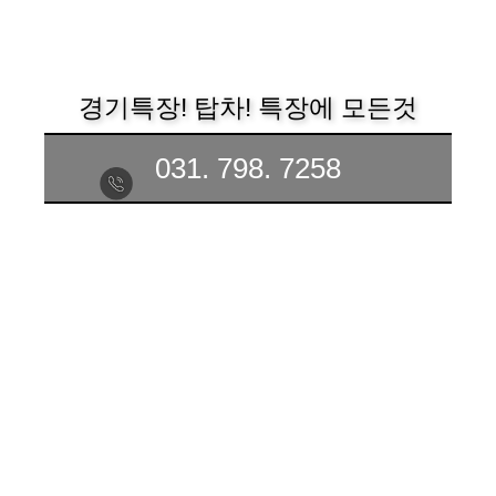
경기특장! 탑차! 특장에 모든것
031. 798. 7258