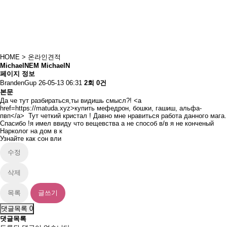
HOME
> 온라인견적
MichaelNEM MichaelN
페이지 정보
BrandenGup
26-05-13 06:31
2회
0건
본문
Да че тут разбираться,ты видишь смысл?! <a
href=https://matuda.xyz>купить мефедрон, бошки, гашиш, альфа-
пвп</a> Тут четкий кристал ! Давно мне нравиться работа данного мага.
Спасибо !я имел ввиду что вещевства а не способ в/в я не конченый
Нарколог на дом в к
Узнайте как сон вли
수정
삭제
목록
글쓰기
댓글목록
0
댓글목록