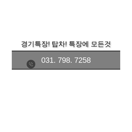
경기특장! 탑차! 특장에 모든것
031. 798. 7258