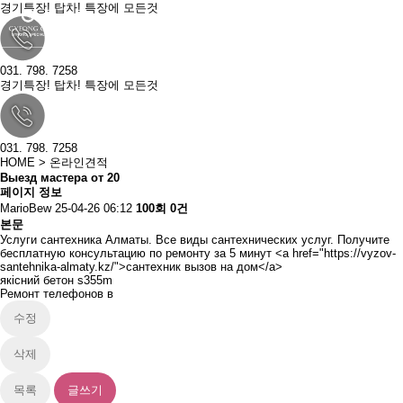
경기특장! 탑차! 특장에 모든것
031. 798. 7258
경기특장! 탑차! 특장에 모든것
031. 798. 7258
HOME
> 온라인견적
Выезд мастера от 20
페이지 정보
MarioBew
25-04-26 06:12
100회
0건
본문
Услуги сантехника Алматы. Все виды сантехнических услуг. Получите
бесплатную консультацию по ремонту за 5 минут <a href="
https://vyzov-
santehnika-almaty.kz/"
>сантехник вызов на дом</a>
якісний бетон s355m
Ремонт телефонов в
수정
삭제
목록
글쓰기