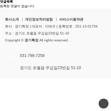
댓글목록
등록된 댓글이 없습니다.
회사소개
개인정보처리방침
서비스이용약관
회사 : 경기특장 | 대표자 : 이태규 | 등록번호 : 251-13-01704
주소 : 경기도 초월읍 무갑길23번길 51-10
Copyright ©
경기특장
All rights reserved
...
031-798-7258
경기도 초월읍 무갑길23번길 51-10